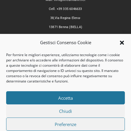
Cell. +39 335 6046633
38,Via Regina Elena-
13871 Benna (BIELLA)
© Copyright 2020 | Linea Mobili s.r.l. | P.iva:
02470920022
Gestisci Consenso Cookie
Orari
Per fornire le migliori esperienze, utilizziamo tecnologie come i cookie
per archiviare e/o accedere alle informazioni del dispositivo. Il consenso
Lun - Sab:
a queste tecnologie ci consentirà di elaborare dati come il
comportamento di navigazione o ID univoci su questo sito. Il mancato
solo su appuntamento
consenso o la revoca del consenso può influire negativamente su
determinate caratteristiche e funzioni.
Dom:
chiuso
Accetta
Chiudi
Privacy Policy
Cookies Policy
Preferenze
Credits & Powered by RIROWEB